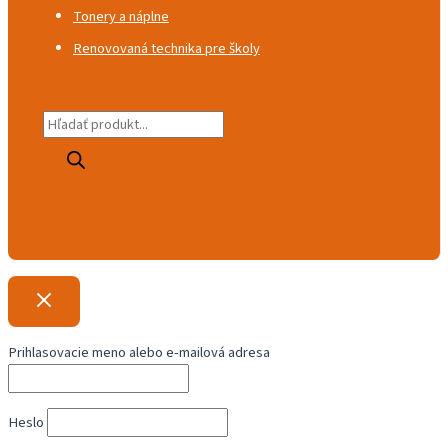
Tonery a náplne
Renovovaná technika pre školy
P
r
o
d
u
c
t
s
Prihlasovacie meno alebo e-mailová adresa
s
e
a
Heslo
r