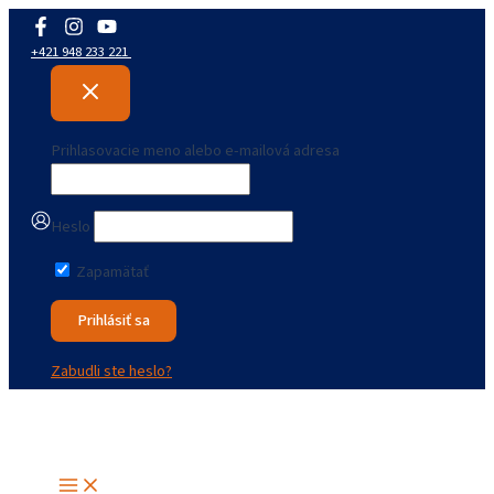
Preskočiť
na
+421 948 233 221
obsah
Prihlasovacie meno alebo e-mailová adresa
Heslo
Zapamätať
Zabudli ste heslo?
Main