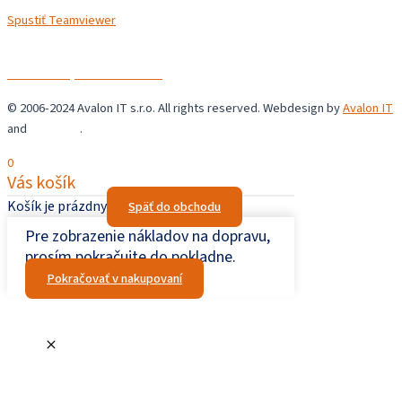
Spustiť Teamviewer
Avalon IT s.r.o.
Chrastné 36,
044 44 Chrastné
© 2006-2024 Avalon IT s.r.o. All rights reserved. Webdesign by
Avalon IT
and
Šupaweb
.
0
Vás košík
Košík je prázdny
Späť do obchodu
Pre zobrazenie nákladov na dopravu,
prosím pokračujte do pokladne.
Pokračovať v nakupovaní