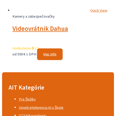
Quick View
Kamery a zabezpečovačky
Videovrátnik Dahua
Hodnotenie
0
z 5
od 500 € s DPH
Viac info
AIT Kategórie
Pre Škôlky
Umelá inteligencia AI v Škole
STEAM predmety