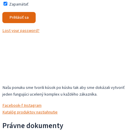
Zapamätať
c
h
Lost your password?
Našu ponuku sme tvorili kúsok po kúsku tak aby sme dokázali vytvoriť
jeden fungujúci ucelený komplex u každého zákazníka.
Facebook-f
Instagram
Katalóg produktov nastiahnutie
Právne dokumenty