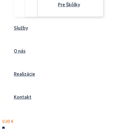
Pre Škôlky
Služby
O nás
Realizácie
Kontakt
0.00
€