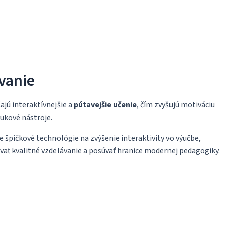
vanie
šajú interaktívnejšie a
pútavejšie učenie
, čím zvyšujú motiváciu
ýukové nástroje.
špičkové technológie na zvýšenie interaktivity vo výučbe,
ť kvalitné vzdelávanie a posúvať hranice modernej pedagogiky.