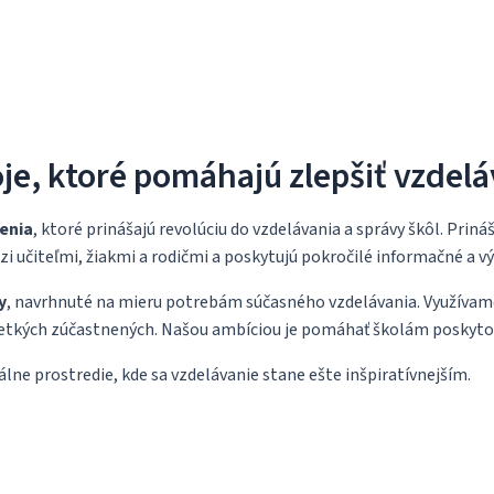
je, ktoré pomáhajú zlepšiť vzdelá
šenia
, ktoré prinášajú revolúciu do vzdelávania a správy škôl. Priná
zi učiteľmi, žiakmi a rodičmi a poskytujú pokročilé informačné a v
y
, navrhnuté na mieru potrebám súčasného vzdelávania. Využívame 
tkých zúčastnených. Našou ambíciou je pomáhať školám poskytova
álne prostredie, kde sa vzdelávanie stane ešte inšpiratívnejším.