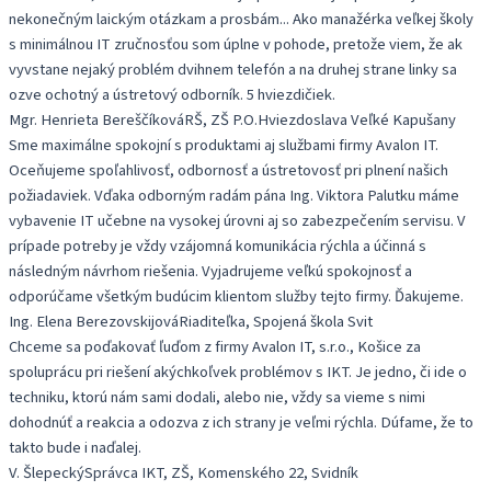
nekonečným laickým otázkam a prosbám... Ako manažérka veľkej školy
s minimálnou IT zručnosťou som úplne v pohode, pretože viem, že ak
vyvstane nejaký problém dvihnem telefón a na druhej strane linky sa
ozve ochotný a ústretový odborník. 5 hviezdičiek.
Mgr. Henrieta Bereščíková
RŠ, ZŠ P.O.Hviezdoslava Veľké Kapušany
Sme maximálne spokojní s produktami aj službami firmy Avalon IT.
Oceňujeme spoľahlivosť, odbornosť a ústretovosť pri plnení našich
požiadaviek. Vďaka odborným radám pána Ing. Viktora Palutku máme
vybavenie IT učebne na vysokej úrovni aj so zabezpečením servisu. V
prípade potreby je vždy vzájomná komunikácia rýchla a účinná s
následným návrhom riešenia. Vyjadrujeme veľkú spokojnosť a
odporúčame všetkým budúcim klientom služby tejto firmy. Ďakujeme.
Ing. Elena Berezovskijová
Riaditeľka, Spojená škola Svit
Chceme sa poďakovať ľuďom z firmy Avalon IT, s.r.o., Košice za
spoluprácu pri riešení akýchkoľvek problémov s IKT. Je jedno, či ide o
techniku, ktorú nám sami dodali, alebo nie, vždy sa vieme s nimi
dohodnúť a reakcia a odozva z ich strany je veľmi rýchla. Dúfame, že to
takto bude i naďalej.
V. Šlepecký
Správca IKT, ZŠ, Komenského 22, Svidník