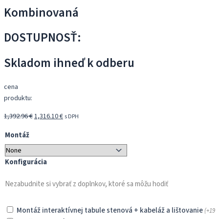
Kombinovaná
DOSTUPNOSŤ:
Skladom ihneď k odberu
cena
produktu:
Pôvodná
Aktuálna
1,392.96
€
1,316.10
€
s DPH
cena
cena
Montáž
bola:
je:
1,392.96 €.
1,316.10 €.
Konfigurácia
Nezabudnite si vybrať z doplnkov, ktoré sa môžu hodiť
Montáž interaktívnej tabule stenová + kabeláž a lištovanie
(+
196