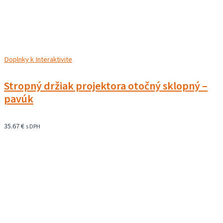
Doplnky k Interaktivite
Stropný držiak projektora otočný sklopný –
pavúk
35.67
€
s DPH