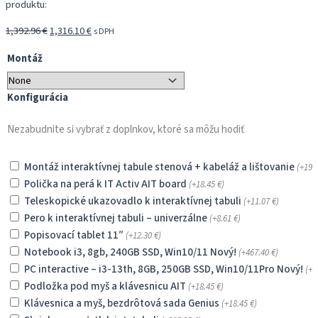
produktu:
Pôvodná
Aktuálna
1,392.96
€
1,316.10
€
s DPH
cena
cena
Montáž
bola:
je:
1,392.96 €.
1,316.10 €.
Konfigurácia
Nezabudnite si vybrať z doplnkov, ktoré sa môžu hodiť
Montáž interaktívnej tabule stenová + kabeláž a lištovanie
(+
196
Polička na perá k IT Activ AIT board
(+
18.45
€
)
Teleskopické ukazovadlo k interaktívnej tabuli
(+
11.07
€
)
Pero k interaktívnej tabuli – univerzálne
(+
8.61
€
)
Popisovací tablet 11″
(+
12.30
€
)
Notebook i3, 8gb, 240GB SSD, Win10/11 Nový!
(+
467.40
€
)
PC interactive – i3-13th, 8GB, 250GB SSD, Win10/11Pro Nový!
(+
5
Podložka pod myš a klávesnicu AIT
(+
18.45
€
)
Klávesnica a myš, bezdrôtová sada Genius
(+
18.45
€
)