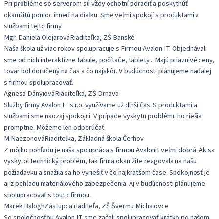
Pri probléme so serverom sú vždy ochotní poradiť a poskytnúť
okamžitú pomoc ihneď na diaľku. Sme veľmi spokojí s produktami a
službami tejto firmy.
Mgr. Daniela Olejarová
Riaditeľka, ZŠ Banské
Naša škola už viac rokov spolupracuje s Firmou Avalon IT. Objednávali
sme od nich interaktívne tabule, počítače, tablety... Majú priaznivé ceny,
tovar bol doručený na čas a čo najskôr. V budúcnosti plánujeme naďalej
s firmou spolupracovať.
Agnesa Dányiová
Riaditeľka, ZŠ Drnava
Služby firmy Avalon IT s.r.o. využívame už dlhší čas. S produktami a
službami sme naozaj spokojní. V prípade vyskytu problému ho riešia
promptne. Môžeme len odporúčať.
M.Nadzonová
Riaditeľka, Základná škola Čerhov
Z môjho pohľadu je naša spolupráca s firmou Avalonit veľmi dobrá. Ak sa
vyskytol technický problém, tak firma okamžite reagovala na našu
požiadavku a snažila sa ho vyriešiť v čo najkratšom čase. Spokojnosť je
aj z pohľadu materiálového zabezpečenia. Aj v budúcnosti plánujeme
spolupracovať s touto firmou.
Marek Balogh
Zástupca riaditeľa, ZŠ Švermu Michalovce
So spoločnosťou Avalon IT sme začali spolupracovať krátko po našom