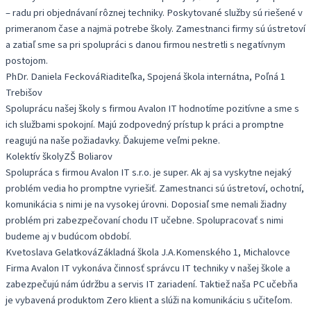
– radu pri objednávaní rôznej techniky. Poskytované služby sú riešené v
primeranom čase a najmä potrebe školy. Zamestnanci firmy sú ústretoví
a zatiaľ sme sa pri spolupráci s danou firmou nestretli s negatívnym
postojom.
PhDr. Daniela Fecková
Riaditeľka, Spojená škola internátna, Poľná 1
Trebišov
Spoluprácu našej školy s firmou Avalon IT hodnotíme pozitívne a sme s
ich službami spokojní. Majú zodpovedný prístup k práci a promptne
reagujú na naše požiadavky. Ďakujeme veľmi pekne.
Kolektív školy
ZŠ Boliarov
Spolupráca s firmou Avalon IT s.r.o. je super. Ak aj sa vyskytne nejaký
problém vedia ho promptne vyriešiť. Zamestnanci sú ústretoví, ochotní,
komunikácia s nimi je na vysokej úrovni. Doposiaľ sme nemali žiadny
problém pri zabezpečovaní chodu IT učebne. Spolupracovať s nimi
budeme aj v budúcom období.
Kvetoslava Gelatková
Základná škola J.A.Komenského 1, Michalovce
Firma Avalon IT vykonáva činnosť správcu IT techniky v našej škole a
zabezpečujú nám údržbu a servis IT zariadení. Taktiež naša PC učebňa
je vybavená produktom Zero klient a slúži na komunikáciu s učiteľom.