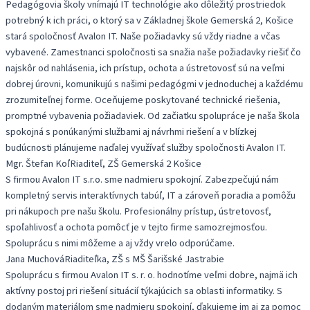
Pedagógovia školy vnímajú IT technológie ako dôležitý prostriedok
potrebný k ich práci, o ktorý sa v Základnej škole Gemerská 2, Košice
stará spoločnosť Avalon IT. Naše požiadavky sú vždy riadne a včas
vybavené. Zamestnanci spoločnosti sa snažia naše požiadavky riešiť čo
najskôr od nahlásenia, ich prístup, ochota a ústretovosť sú na veľmi
dobrej úrovni, komunikujú s našimi pedagógmi v jednoduchej a každému
zrozumiteľnej forme. Oceňujeme poskytované technické riešenia,
promptné vybavenia požiadaviek. Od začiatku spolupráce je naša škola
spokojná s ponúkanými službami aj návrhmi riešení a v blízkej
budúcnosti plánujeme naďalej využívať služby spoločnosti Avalon IT.
Mgr. Štefan Koľ
Riaditeľ, ZŠ Gemerská 2 Košice
S firmou Avalon IT s.r.o. sme nadmieru spokojní. Zabezpečujú nám
kompletný servis interaktívnych tabúľ, IT a zároveň poradia a pomôžu
pri nákupoch pre našu školu. Profesionálny prístup, ústretovosť,
spoľahlivosť a ochota pomôcť je v tejto firme samozrejmosťou.
Spoluprácu s nimi môžeme a aj vždy vrelo odporúčame.
Jana Muchová
Riaditeľka, ZŠ s MŠ Šarišské Jastrabie
Spoluprácu s firmou Avalon IT s. r. o. hodnotíme veľmi dobre, najmä ich
aktívny postoj pri riešení situácií týkajúcich sa oblasti informatiky. S
dodaným materiálom sme nadmieru spokojní, ďakujeme im aj za pomoc