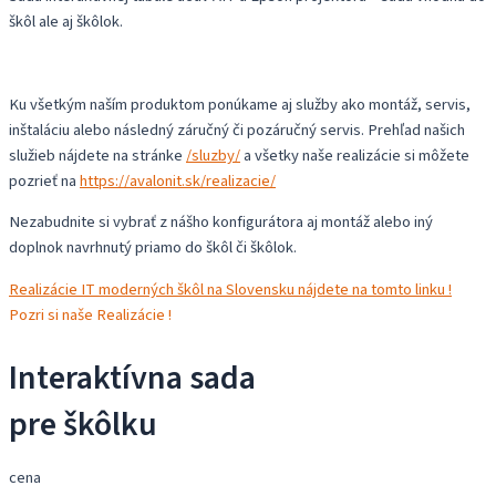
škôl ale aj škôlok.
Ku všetkým naším produktom ponúkame aj služby ako montáž, servis,
inštaláciu alebo následný záručný či pozáručný servis. Prehľad našich
služieb nájdete na stránke
/sluzby/
a všetky naše realizácie si môžete
pozrieť na
https://avalonit.sk/realizacie/
Nezabudnite si vybrať z nášho konfigurátora aj montáž alebo iný
doplnok navrhnutý priamo do škôl či škôlok.
Realizácie IT moderných škôl na Slovensku nájdete na tomto linku !
Pozri si naše Realizácie !
Interaktívna sada
pre škôlku
cena