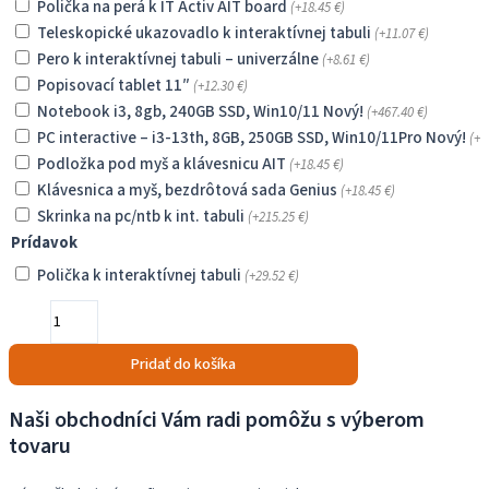
Polička na perá k IT Activ AIT board
(+
18.45
€
)
Teleskopické ukazovadlo k interaktívnej tabuli
(+
11.07
€
)
Pero k interaktívnej tabuli – univerzálne
(+
8.61
€
)
Popisovací tablet 11″
(+
12.30
€
)
Notebook i3, 8gb, 240GB SSD, Win10/11 Nový!
(+
467.40
€
)
PC interactive – i3-13th, 8GB, 250GB SSD, Win10/11Pro Nový!
(+
5
Podložka pod myš a klávesnicu AIT
(+
18.45
€
)
Klávesnica a myš, bezdrôtová sada Genius
(+
18.45
€
)
Skrinka na pc/ntb k int. tabuli
(+
215.25
€
)
Prídavok
Polička k interaktívnej tabuli
(+
29.52
€
)
množstvo
Interaktívna
sada
Pridať do košíka
pre
škôlku
Naši obchodníci Vám radi pomôžu s výberom
tovaru