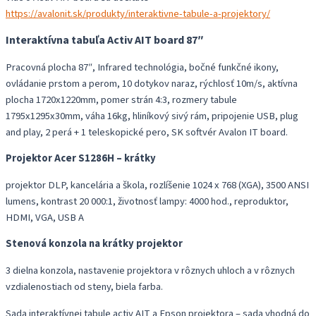
https://avalonit.sk/produkty/interaktivne-tabule-a-projektory/
Interaktívna tabuľa Activ AIT board 87″
Pracovná plocha 87″, Infrared technológia, bočné funkčné ikony,
ovládanie prstom a perom, 10 dotykov naraz, rýchlosť 10m/s, aktívna
plocha 1720x1220mm, pomer strán 4:3, rozmery tabule
1795x1295x30mm, váha 16kg, hliníkový sivý rám, pripojenie USB, plug
and play, 2 perá + 1 teleskopické pero, SK softvér Avalon IT board.
Projektor Acer S1286H – krátky
projektor DLP, kancelária a škola, rozlíšenie 1024 x 768 (XGA), 3500 ANSI
lumens, kontrast 20 000:1, životnosť lampy: 4000 hod., reproduktor,
HDMI, VGA, USB A
Stenová konzola na krátky projektor
3 dielna konzola, nastavenie projektora v rôznych uhloch a v rôznych
vzdialenostiach od steny, biela farba.
Sada interaktívnej tabule activ AIT a Epson projektora – sada vhodná do