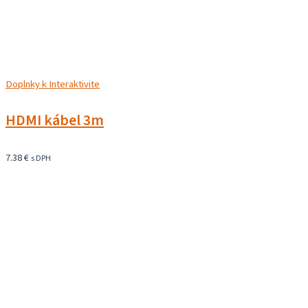
Doplnky k Interaktivite
HDMI kábel 3m
7.38
€
s DPH