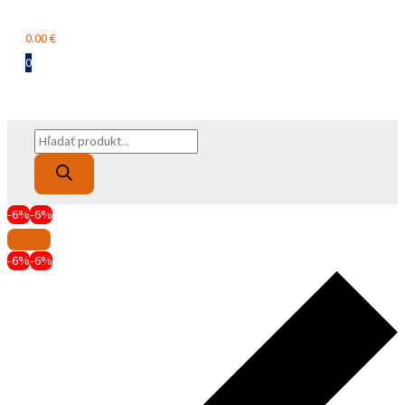
Menu
0.00
€
0
Products
search
-6%
-6%
-6%
-6%