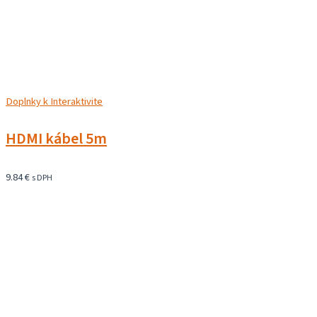
Doplnky k Interaktivite
HDMI kábel 5m
9.84
€
s DPH