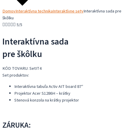
Domov
Interaktívna technika
Interaktívne sety
Interaktívna sada pre
škôlku





5/5
Interaktívna sada
pre škôlku
KÓD TOVARU: SetIT4
Set produktov:
Interaktívna tabuľa Activ AIT board 87″
Projektor Acer S1286H – krátky
Stenová konzola na krátky projektor
ZÁRUKA: