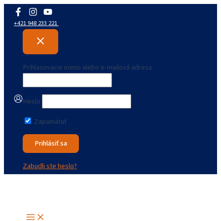
Preskočiť
na
+421 948 233 221
obsah
Prihlasovacie meno alebo e-mailová adresa
Heslo
Zapamätať
Zabudli ste heslo?
Main