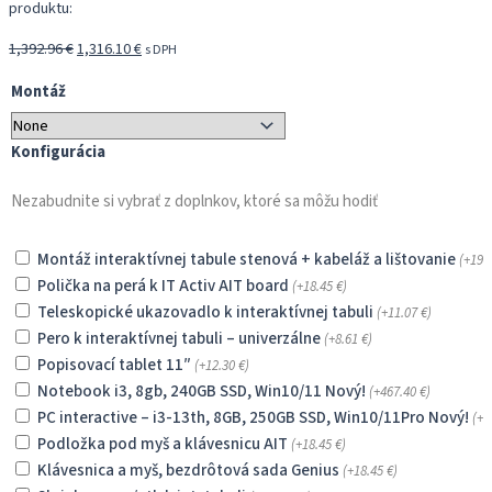
produktu:
Pôvodná
Aktuálna
1,392.96
€
1,316.10
€
s DPH
cena
cena
Montáž
bola:
je:
1,392.96 €.
1,316.10 €.
Konfigurácia
Nezabudnite si vybrať z doplnkov, ktoré sa môžu hodiť
Montáž interaktívnej tabule stenová + kabeláž a lištovanie
(+
196
Polička na perá k IT Activ AIT board
(+
18.45
€
)
Teleskopické ukazovadlo k interaktívnej tabuli
(+
11.07
€
)
Pero k interaktívnej tabuli – univerzálne
(+
8.61
€
)
Popisovací tablet 11″
(+
12.30
€
)
Notebook i3, 8gb, 240GB SSD, Win10/11 Nový!
(+
467.40
€
)
PC interactive – i3-13th, 8GB, 250GB SSD, Win10/11Pro Nový!
(+
5
Podložka pod myš a klávesnicu AIT
(+
18.45
€
)
Klávesnica a myš, bezdrôtová sada Genius
(+
18.45
€
)