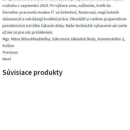
rozbehu v septembri 2019. Pri výbere sme, našťastie, trafili do
čierneho: pracovníci Avalon IT sú ústretoví, fundovaní, majú bohaté
skúsenosti a odvádzajú kvalitnú prácu. Obzvlášť si ceníme aj operatívne
poradenstvo a krátke čakacie doby. Naše technické vybavenie ani siete
už nie sú pre nás problémom.
Mgr. Mária Biľová
Riaditeľka, Súkromná základná škola, Komenského 2,
Košice
Previous
Next
Súvisiace produkty