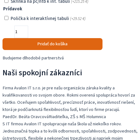
Skrinka na pc/ntb k int. tabuli
(+
215.25
€
)
Prídavok
Polička k interaktívnej tabuli
(+
29.52
€
)
množstvo
Interaktívna
sada
Pridať do košíka
pre
škôlku
Budujeme dlhodobé partnerstvá
Naši spokojní zákazníci
Firma Avalon IT s.r.o. je pre našu organizáciu záruka kvality a
kvalifikovanosti vo svojom obore. Rokmi overená spolupráca hovorí za
všetko. Oceňujem spoľahlivosť, precíznosť práce, inovatívnosť riešení,
ktorá je podčiarknutá flexibilnosťou ľudí, ktorí vo firme pracujú.
PaedDr. Beáta Oravcová
Riaditeľka, ZŠ s MŠ Holumnica
S IT firmou Avalon IT spolupracuje naša škola už niekoľko rokov.
Jednoznačná topka a to kvôli odbornosti, spoľahlivosti, zodpovednosti,
ústretovosti, flexibile a nekonečnej trpezlivosti aj napriek mojim