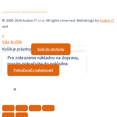
Avalon IT s.r.o.
Chrastné 36,
044 44 Chrastné
© 2006-2024 Avalon IT s.r.o. All rights reserved. Webdesign by
Avalon IT
and
Šupaweb
.
0
Vás košík
Košík je prázdny
Späť do obchodu
Pre zobrazenie nákladov na dopravu,
prosím pokračujte do pokladne.
Pokračovať v nakupovaní