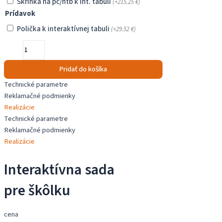
Skrinka na pc/ntb k int. tabuli
(+
215.25
€
)
Prídavok
Polička k interaktívnej tabuli
(+
29.52
€
)
množstvo
Interaktívna
sada
Pridať do košíka
pre
Technické parametre
škôlku
Reklamačné podmienky
Realizácie
Technické parametre
Reklamačné podmienky
Realizácie
Interaktívna sada
pre škôlku
cena