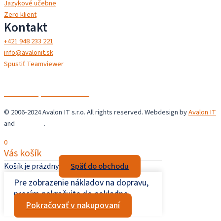
Jazykové učebne
Zero klient
Kontakt
+421 948 233 221
info@avalonit.sk
Spustiť Teamviewer
Avalon IT s.r.o.
Chrastné 36,
044 44 Chrastné
© 2006-2024 Avalon IT s.r.o. All rights reserved. Webdesign by
Avalon IT
and
Šupaweb
.
0
Vás košík
Košík je prázdny
Späť do obchodu
Pre zobrazenie nákladov na dopravu,
prosím pokračujte do pokladne.
Pokračovať v nakupovaní