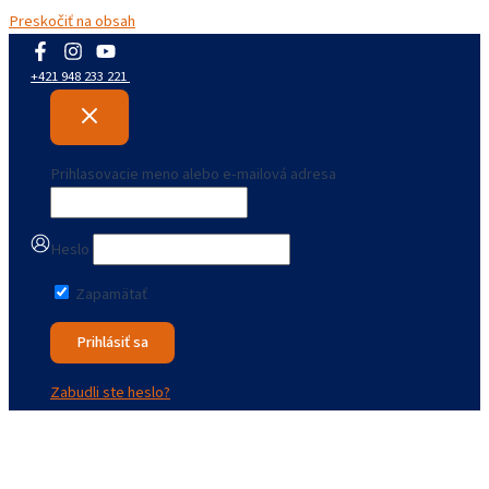
Preskočiť na obsah
+421 948 233 221
Prihlasovacie meno alebo e-mailová adresa
Heslo
Zapamätať
Zabudli ste heslo?