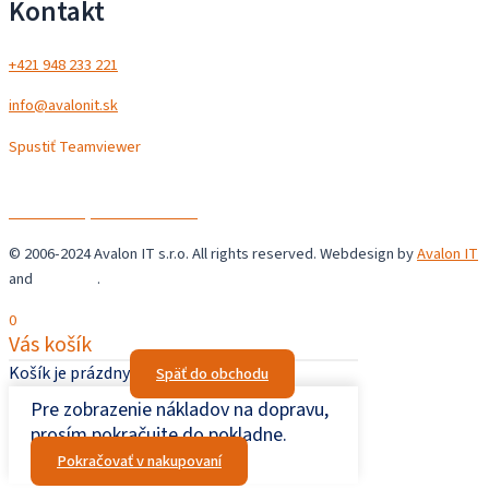
Kontakt
+421 948 233 221
info@avalonit.sk
Spustiť Teamviewer
Avalon IT s.r.o.
Chrastné 36,
044 44 Chrastné
© 2006-2024 Avalon IT s.r.o. All rights reserved. Webdesign by
Avalon IT
and
Šupaweb
.
0
Vás košík
Košík je prázdny
Späť do obchodu
Pre zobrazenie nákladov na dopravu,
prosím pokračujte do pokladne.
Pokračovať v nakupovaní