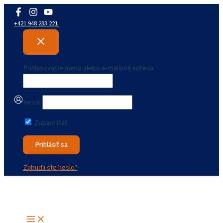
Preskočiť
na
+421 948 233 221
obsah
Prihlasovacie meno alebo e-mailová adresa
Heslo
Zapamätať
Zabudli ste heslo?
Main