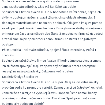
Spoluprácu s nimi môžeme a aj vždy vrelo odporúčame.
Jana Muchová
Riaditeľka, ZŠ s MŠ Šarišské Jastrabie
Spoluprácu s firmou Avalon IT s. r. o. hodnotíme veľmi dobre, najmä ich
aktívny postoj pri riešení situácií týkajúcich sa oblasti informatiky. S
dodaným materiálom sme nadmieru spokojní, ďakujeme im aj za pomoc
– radu pri objednávaní rôznej techniky. Poskytované služby sú riešené v
primeranom čase a najmä potrebe školy. Zamestnanci firmy sú ústretoví
a zatiaľ sme sa pri spolupráci s danou firmou nestretli s negatívnym
postojom.
PhDr. Daniela Fecková
Riaditeľka, Spojená škola internátna, Poľná 1
Trebišov
Spoluprácu našej školy s firmou Avalon IT hodnotíme pozitívne a sme s
ich službami spokojní. Majú zodpovedný prístup k práci a promptne
reagujú na naše požiadavky. Ďakujeme veľmi pekne.
Kolektív školy
ZŠ Boliarov
Spolupráca s firmou Avalon IT s.r.o. je super. Ak aj sa vyskytne nejaký
problém vedia ho promptne vyriešiť. Zamestnanci sú ústretoví, ochotní,
komunikácia s nimi je na vysokej úrovni. Doposiaľ sme nemali žiadny
problém pri zabezpečovaní chodu IT učebne. Spolupracovať s nimi
budeme aj v budúcom období.