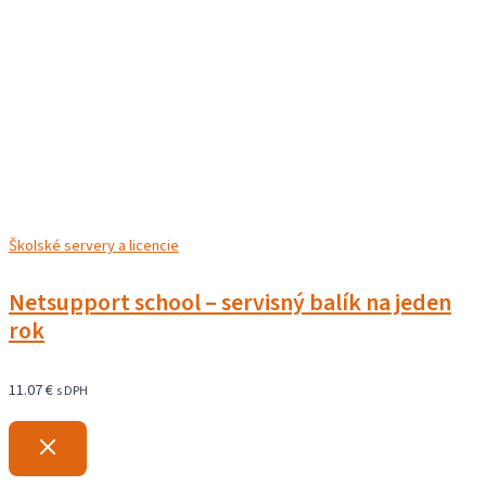
Školské servery a licencie
Netsupport school – servisný balík na jeden
rok
11.07
€
s DPH