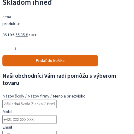
Skladom ihneď
cena
produktu:
Pôvodná
Aktuálna
86.10
€
55.35
€
s DPH
cena
cena
množstvo
bola:
je:
Windows
86.10 €.
55.35 €.
10
Pridať do košíka
Pro
-
Naši obchodníci Vám radi pomôžu s výberom
renovovaný
tovaru
softvér
Názov školy / Názov firmy / Meno a priezvisko
Mobil
Email