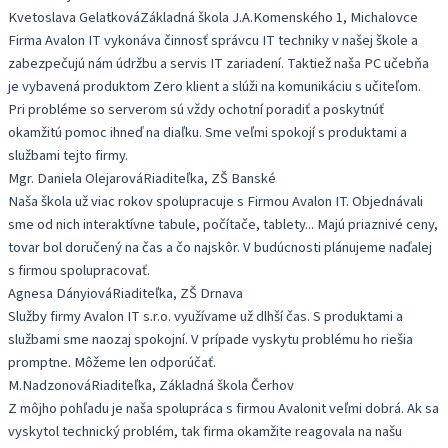
Kvetoslava Gelatková
Základná škola J.A.Komenského 1, Michalovce
Firma Avalon IT vykonáva činnosť správcu IT techniky v našej škole a
zabezpečujú nám údržbu a servis IT zariadení. Taktiež naša PC učebňa
je vybavená produktom Zero klient a slúži na komunikáciu s učiteľom.
Pri probléme so serverom sú vždy ochotní poradiť a poskytnúť
okamžitú pomoc ihneď na diaľku. Sme veľmi spokojí s produktami a
službami tejto firmy.
Mgr. Daniela Olejarová
Riaditeľka, ZŠ Banské
Naša škola už viac rokov spolupracuje s Firmou Avalon IT. Objednávali
sme od nich interaktívne tabule, počítače, tablety... Majú priaznivé ceny,
tovar bol doručený na čas a čo najskôr. V budúcnosti plánujeme naďalej
s firmou spolupracovať.
Agnesa Dányiová
Riaditeľka, ZŠ Drnava
Služby firmy Avalon IT s.r.o. využívame už dlhší čas. S produktami a
službami sme naozaj spokojní. V prípade vyskytu problému ho riešia
promptne. Môžeme len odporúčať.
M.Nadzonová
Riaditeľka, Základná škola Čerhov
Z môjho pohľadu je naša spolupráca s firmou Avalonit veľmi dobrá. Ak sa
vyskytol technický problém, tak firma okamžite reagovala na našu