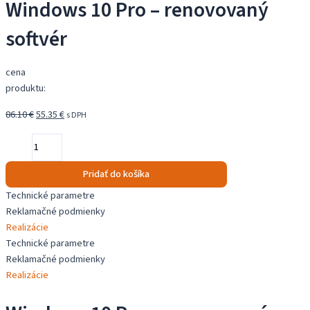
Windows 10 Pro – renovovaný
softvér
cena
produktu:
Pôvodná
Aktuálna
86.10
€
55.35
€
s DPH
cena
cena
množstvo
bola:
je:
Windows
86.10 €.
55.35 €.
10
Pridať do košíka
Pro
Technické parametre
-
Reklamačné podmienky
renovovaný
Realizácie
softvér
Technické parametre
Reklamačné podmienky
Realizácie