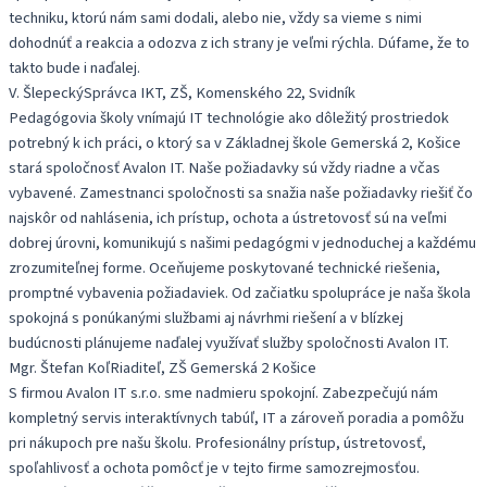
techniku, ktorú nám sami dodali, alebo nie, vždy sa vieme s nimi
dohodnúť a reakcia a odozva z ich strany je veľmi rýchla. Dúfame, že to
takto bude i naďalej.
V. Šlepecký
Správca IKT, ZŠ, Komenského 22, Svidník
Pedagógovia školy vnímajú IT technológie ako dôležitý prostriedok
potrebný k ich práci, o ktorý sa v Základnej škole Gemerská 2, Košice
stará spoločnosť Avalon IT. Naše požiadavky sú vždy riadne a včas
vybavené. Zamestnanci spoločnosti sa snažia naše požiadavky riešiť čo
najskôr od nahlásenia, ich prístup, ochota a ústretovosť sú na veľmi
dobrej úrovni, komunikujú s našimi pedagógmi v jednoduchej a každému
zrozumiteľnej forme. Oceňujeme poskytované technické riešenia,
promptné vybavenia požiadaviek. Od začiatku spolupráce je naša škola
spokojná s ponúkanými službami aj návrhmi riešení a v blízkej
budúcnosti plánujeme naďalej využívať služby spoločnosti Avalon IT.
Mgr. Štefan Koľ
Riaditeľ, ZŠ Gemerská 2 Košice
S firmou Avalon IT s.r.o. sme nadmieru spokojní. Zabezpečujú nám
kompletný servis interaktívnych tabúľ, IT a zároveň poradia a pomôžu
pri nákupoch pre našu školu. Profesionálny prístup, ústretovosť,
spoľahlivosť a ochota pomôcť je v tejto firme samozrejmosťou.