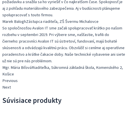
požiadavku a snažila sa ho vyriešiť v čo najkratšom čase. Spokojnosť je
aj z pohľadu materiálového zabezpečenia. Aj v budúcnosti plánujeme
spolupracovať s touto firmou.
Marek Balogh
Zástupca riaditeľa, ZŠ Švermu Michalovce
So spoločnosťou Avalon IT sme začali spolupracovať krátko po našom
rozbehu v septembri 2019. Pri výbere sme, našťastie, trafili do
čierneho: pracovníci Avalon IT sú ústretoví, fundovaní, majú bohaté
skúsenosti a odvádzajú kvalitnú prácu. Obzvlášť si ceníme aj operatívne
poradenstvo a krátke čakacie doby. Naše technické vybavenie ani siete
už nie sú pre nás problémom.
Mgr. Mária Biľová
Riaditeľka, Súkromná základná škola, Komenského 2,
Košice
Previous
Next
Súvisiace produkty