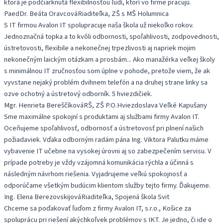
ktorá je podčiarknutá flexibilnosťou ľudí, ktorí vo firme pracujú.
PaedDr. Beáta Oravcová
Riaditeľka, ZŠ s MŠ Holumnica
S IT firmou Avalon IT spolupracuje naša škola už niekoľko rokov.
Jednoznačná topka a to kvôli odbornosti, spoľahlivosti, zodpovednosti,
ústretovosti, flexibile a nekonečnej trpezlivosti aj napriek mojim
nekonečným laickým otázkam a prosbám... Ako manažérka veľkej školy
s minimálnou IT zručnosťou som úplne v pohode, pretože viem, že ak
vyvstane nejaký problém dvihnem telefón a na druhej strane linky sa
ozve ochotný a ústretový odborník. 5 hviezdičiek.
Mgr. Henrieta Bereščíková
RŠ, ZŠ P.O.Hviezdoslava Veľké Kapušany
Sme maximálne spokojní s produktami aj službami firmy Avalon IT.
Oceňujeme spoľahlivosť, odbornosť a ústretovosť pri plnení našich
požiadaviek. Vďaka odborným radám pána Ing. Viktora Palutku máme
vybavenie IT učebne na vysokej úrovni aj so zabezpečením servisu. V
prípade potreby je vždy vzájomná komunikácia rýchla a účinná s
následným návrhom riešenia. Vyjadrujeme veľkú spokojnosť a
odporúčame všetkým budúcim klientom služby tejto firmy. Ďakujeme.
Ing. Elena Berezovskijová
Riaditeľka, Spojená škola Svit
Chceme sa poďakovať ľuďom z firmy Avalon IT, s.r.o., Košice za
spoluprácu pri riešení akýchkoľvek problémov s IKT. Je jedno, či ide o