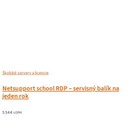
Školské servery a licencie
Netsupport school RDP – servisný balík na
jeden rok
5.54
€
s DPH