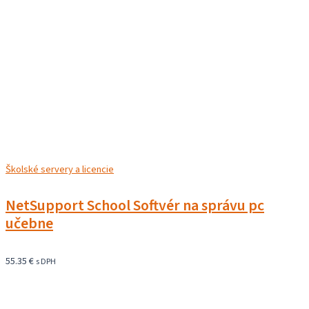
Školské servery a licencie
NetSupport School Softvér na správu pc
učebne
55.35
€
s DPH