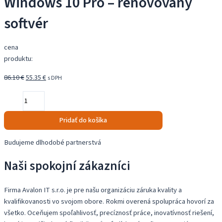
Windows 10 Pro – renovovaný
softvér
cena
produktu:
Pôvodná
Aktuálna
86.10
€
55.35
€
s DPH
cena
cena
množstvo
bola:
je:
Windows
86.10 €.
55.35 €.
10
Pridať do košíka
Pro
-
Budujeme dlhodobé partnerstvá
renovovaný
Naši spokojní zákazníci
softvér
Firma Avalon IT s.r.o. je pre našu organizáciu záruka kvality a
kvalifikovanosti vo svojom obore. Rokmi overená spolupráca hovorí za
všetko. Oceňujem spoľahlivosť, precíznosť práce, inovatívnosť riešení,