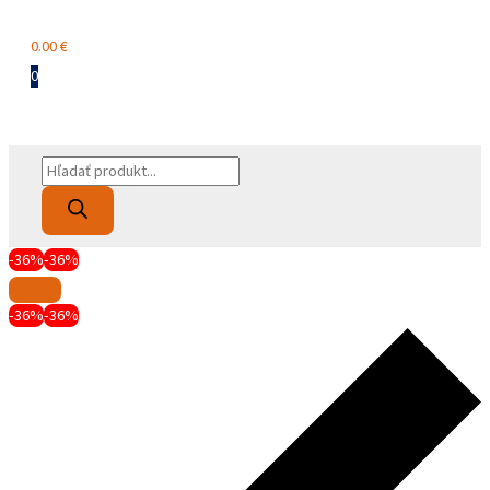
Menu
0.00
€
0
Products
search
-36%
-36%
-36%
-36%