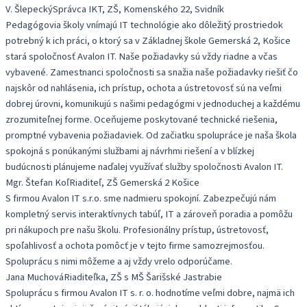
V. Šlepecký
Správca IKT, ZŠ, Komenského 22, Svidník
Pedagógovia školy vnímajú IT technológie ako dôležitý prostriedok
potrebný k ich práci, o ktorý sa v Základnej škole Gemerská 2, Košice
stará spoločnosť Avalon IT. Naše požiadavky sú vždy riadne a včas
vybavené. Zamestnanci spoločnosti sa snažia naše požiadavky riešiť čo
najskôr od nahlásenia, ich prístup, ochota a ústretovosť sú na veľmi
dobrej úrovni, komunikujú s našimi pedagógmi v jednoduchej a každému
zrozumiteľnej forme. Oceňujeme poskytované technické riešenia,
promptné vybavenia požiadaviek. Od začiatku spolupráce je naša škola
spokojná s ponúkanými službami aj návrhmi riešení a v blízkej
budúcnosti plánujeme naďalej využívať služby spoločnosti Avalon IT.
Mgr. Štefan Koľ
Riaditeľ, ZŠ Gemerská 2 Košice
S firmou Avalon IT s.r.o. sme nadmieru spokojní. Zabezpečujú nám
kompletný servis interaktívnych tabúľ, IT a zároveň poradia a pomôžu
pri nákupoch pre našu školu. Profesionálny prístup, ústretovosť,
spoľahlivosť a ochota pomôcť je v tejto firme samozrejmosťou.
Spoluprácu s nimi môžeme a aj vždy vrelo odporúčame.
Jana Muchová
Riaditeľka, ZŠ s MŠ Šarišské Jastrabie
Spoluprácu s firmou Avalon IT s. r. o. hodnotíme veľmi dobre, najmä ich