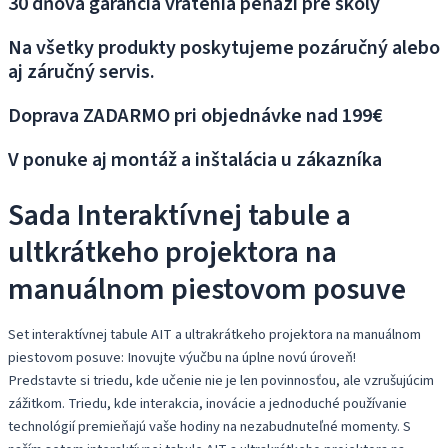
30 dňová garancia vrátenia peňazí pre školy
Na všetky produkty poskytujeme pozáručný alebo
aj záručný servis.
Doprava ZADARMO pri objednávke nad 199€
V ponuke aj montáž a inštalácia u zákazníka
Sada Interaktívnej tabule a
ultkrátkeho projektora na
manuálnom piestovom posuve
Set interaktívnej tabule AIT a ultrakrátkeho projektora na manuálnom
piestovom posuve: Inovujte výučbu na úplne novú úroveň!
Predstavte si triedu, kde učenie nie je len povinnosťou, ale vzrušujúcim
zážitkom. Triedu, kde interakcia, inovácie a jednoduché používanie
technológií premieňajú vaše hodiny na nezabudnuteľné momenty. S