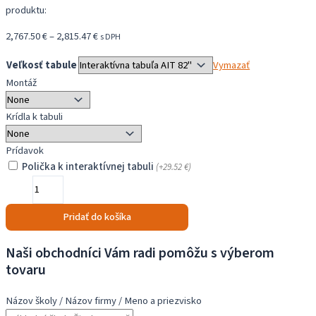
produktu:
Price
2,767.50
€
–
2,815.47
€
s DPH
range:
Veľkosť tabule
Vymazať
2,767.50 €
Montáž
through
2,815.47 €
Krídla k tabuli
Prídavok
Polička k interaktívnej tabuli
(+
29.52
€
)
množstvo
Sada
Interaktívnej
Pridať do košíka
tabule
a
Naši obchodníci Vám radi pomôžu s výberom
ultkrátkeho
tovaru
projektora
na
Názov školy / Názov firmy / Meno a priezvisko
manuálnom