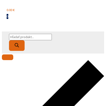
Menu
0.00
€
0
Products
search