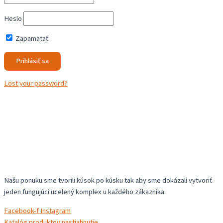
Heslo
Zapamätať
Lost your password?
Našu ponuku sme tvorili kúsok po kúsku tak aby sme dokázali vytvoriť
jeden fungujúci ucelený komplex u každého zákazníka.
Facebook-f
Instagram
Katalóg produktov nastiahnutie