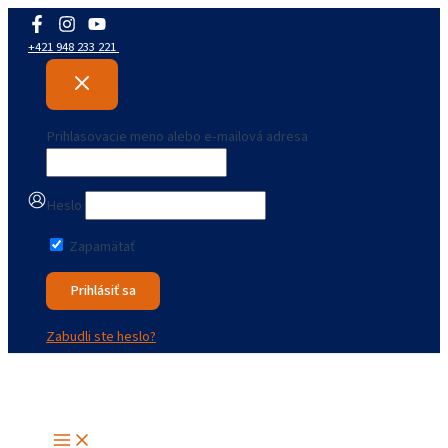
Preskočiť
na
+421 948 233 221
obsah
Prihlasovacie meno alebo e-mailová adresa
Heslo
Zapamätať
Zabudli ste heslo?
Main