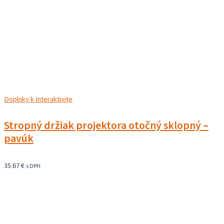
Doplnky k Interaktivite
Stropný držiak projektora otočný sklopný –
pavúk
35.67
€
s DPH