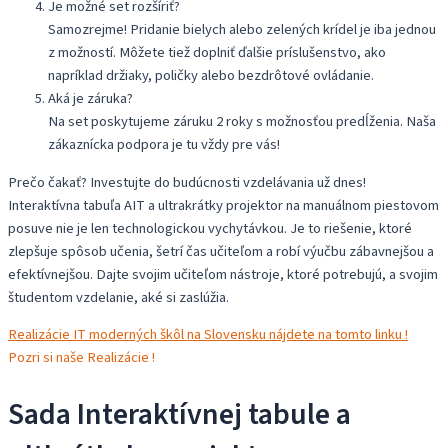
Je možné set rozšíriť?
Samozrejme! Pridanie bielych alebo zelených krídel je iba jednou
z možností. Môžete tiež doplniť ďalšie príslušenstvo, ako
napríklad držiaky, poličky alebo bezdrôtové ovládanie.
Aká je záruka?
Na set poskytujeme záruku 2 roky s možnosťou predĺženia. Naša
zákaznícka podpora je tu vždy pre vás!
Prečo čakať? Investujte do budúcnosti vzdelávania už dnes!
Interaktívna tabuľa AIT a ultrakrátky projektor na manuálnom piestovom
posuve nie je len technologickou vychytávkou. Je to riešenie, ktoré
zlepšuje spôsob učenia, šetrí čas učiteľom a robí výučbu zábavnejšou a
efektívnejšou. Dajte svojim učiteľom nástroje, ktoré potrebujú, a svojim
študentom vzdelanie, aké si zaslúžia.
Realizácie IT moderných škôl na Slovensku nájdete na tomto linku !
Pozri si naše Realizácie !
Sada Interaktívnej tabule a