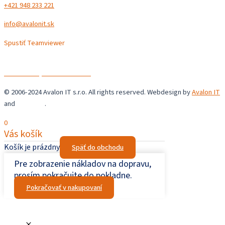
+421 948 233 221
info@avalonit.sk
Spustiť Teamviewer
Avalon IT s.r.o.
Chrastné 36,
044 44 Chrastné
© 2006-2024 Avalon IT s.r.o. All rights reserved. Webdesign by
Avalon IT
and
Šupaweb
.
0
Vás košík
Košík je prázdny
Späť do obchodu
Pre zobrazenie nákladov na dopravu,
prosím pokračujte do pokladne.
Pokračovať v nakupovaní