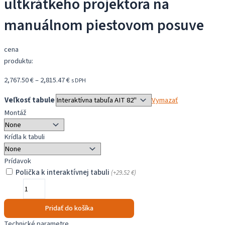
ultkrátkeho projektora na
manuálnom piestovom posuve
cena
produktu:
Price
2,767.50
€
–
2,815.47
€
s DPH
range:
Veľkosť tabule
Vymazať
2,767.50 €
Montáž
through
2,815.47 €
Krídla k tabuli
Prídavok
Polička k interaktívnej tabuli
(+
29.52
€
)
množstvo
Sada
Interaktívnej
Pridať do košíka
tabule
Technické parametre