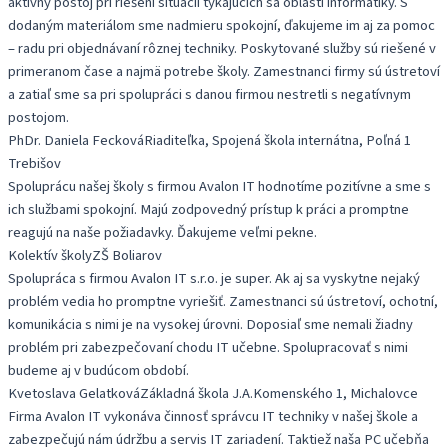
aktívny postoj pri riešení situácií týkajúcich sa oblasti informatiky. S
dodaným materiálom sme nadmieru spokojní, ďakujeme im aj za pomoc
– radu pri objednávaní rôznej techniky. Poskytované služby sú riešené v
primeranom čase a najmä potrebe školy. Zamestnanci firmy sú ústretoví
a zatiaľ sme sa pri spolupráci s danou firmou nestretli s negatívnym
postojom.
PhDr. Daniela Fecková
Riaditeľka, Spojená škola internátna, Poľná 1
Trebišov
Spoluprácu našej školy s firmou Avalon IT hodnotíme pozitívne a sme s
ich službami spokojní. Majú zodpovedný prístup k práci a promptne
reagujú na naše požiadavky. Ďakujeme veľmi pekne.
Kolektív školy
ZŠ Boliarov
Spolupráca s firmou Avalon IT s.r.o. je super. Ak aj sa vyskytne nejaký
problém vedia ho promptne vyriešiť. Zamestnanci sú ústretoví, ochotní,
komunikácia s nimi je na vysokej úrovni. Doposiaľ sme nemali žiadny
problém pri zabezpečovaní chodu IT učebne. Spolupracovať s nimi
budeme aj v budúcom období.
Kvetoslava Gelatková
Základná škola J.A.Komenského 1, Michalovce
Firma Avalon IT vykonáva činnosť správcu IT techniky v našej škole a
zabezpečujú nám údržbu a servis IT zariadení. Taktiež naša PC učebňa