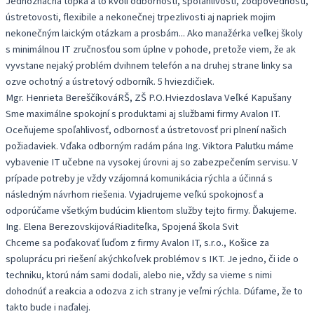
Jednoznačná topka a to kvôli odbornosti, spoľahlivosti, zodpovednosti,
ústretovosti, flexibile a nekonečnej trpezlivosti aj napriek mojim
nekonečným laickým otázkam a prosbám... Ako manažérka veľkej školy
s minimálnou IT zručnosťou som úplne v pohode, pretože viem, že ak
vyvstane nejaký problém dvihnem telefón a na druhej strane linky sa
ozve ochotný a ústretový odborník. 5 hviezdičiek.
Mgr. Henrieta Bereščíková
RŠ, ZŠ P.O.Hviezdoslava Veľké Kapušany
Sme maximálne spokojní s produktami aj službami firmy Avalon IT.
Oceňujeme spoľahlivosť, odbornosť a ústretovosť pri plnení našich
požiadaviek. Vďaka odborným radám pána Ing. Viktora Palutku máme
vybavenie IT učebne na vysokej úrovni aj so zabezpečením servisu. V
prípade potreby je vždy vzájomná komunikácia rýchla a účinná s
následným návrhom riešenia. Vyjadrujeme veľkú spokojnosť a
odporúčame všetkým budúcim klientom služby tejto firmy. Ďakujeme.
Ing. Elena Berezovskijová
Riaditeľka, Spojená škola Svit
Chceme sa poďakovať ľuďom z firmy Avalon IT, s.r.o., Košice za
spoluprácu pri riešení akýchkoľvek problémov s IKT. Je jedno, či ide o
techniku, ktorú nám sami dodali, alebo nie, vždy sa vieme s nimi
dohodnúť a reakcia a odozva z ich strany je veľmi rýchla. Dúfame, že to
takto bude i naďalej.