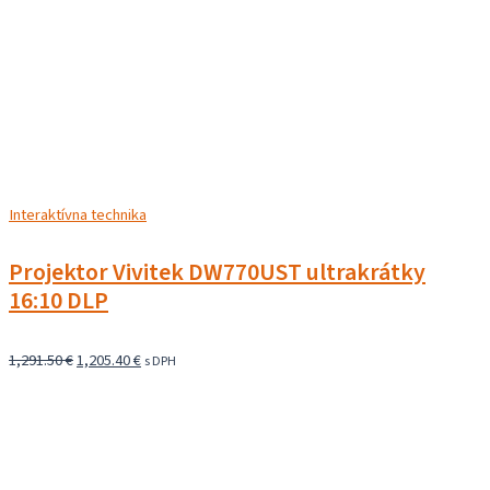
Interaktívna technika
Projektor Vivitek DW770UST ultrakrátky
16:10 DLP
Pôvodná
Aktuálna
1,291.50
€
1,205.40
€
s DPH
cena
cena
bola:
je:
1,291.50 €.
1,205.40 €.