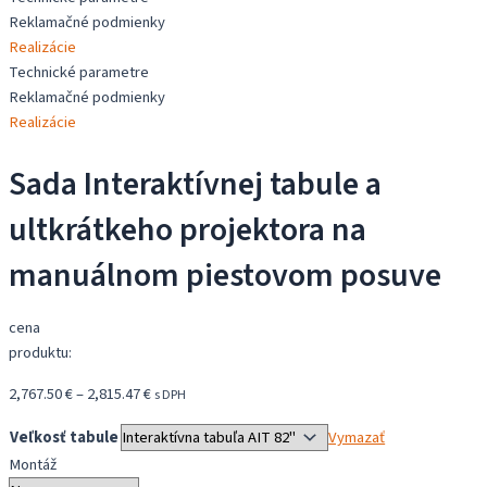
a
Reklamačné podmienky
ultkrátkeho
Realizácie
projektora
Technické parametre
na
Reklamačné podmienky
manuálnom
Realizácie
piestovom
posuve
Sada Interaktívnej tabule a
ultkrátkeho projektora na
manuálnom piestovom posuve
cena
produktu:
Price
2,767.50
€
–
2,815.47
€
s DPH
range:
Veľkosť tabule
Vymazať
2,767.50 €
Montáž
through