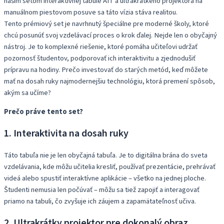
naším setom interaktívnej tabule AIT a ultrakrátkeho projektora na
manuálnom piestovom posuve sa táto vízia stáva realitou.
Tento prémiový set je navrhnutý špeciálne pre moderné školy, ktoré
chcú posunúť svoj vzdelávací proces o krok ďalej. Nejde len o obyčajný
nástroj. Je to komplexné riešenie, ktoré pomáha učiteľovi udržať
pozornosť študentov, podporovať ich interaktivitu a zjednodušiť
prípravu na hodiny. Prečo investovať do starých metód, keď môžete
mať na dosah ruky najmodernejšiu technológiu, ktorá premení spôsob,
akým sa učíme?
Prečo práve tento set?
1. Interaktivita na dosah ruky
Táto tabuľa nie je len obyčajná tabuľa. Je to digitálna brána do sveta
vzdelávania, kde môžu učitelia kresliť, používať prezentácie, prehrávať
videá alebo spustiť interaktívne aplikácie – všetko na jednej ploche.
Študenti nemusia len počúvať – môžu sa tiež zapojiť a interagovať
priamo na tabuli, čo zvyšuje ich záujem a zapamätateľnosť učiva.
2. Ultrakrátky projektor pre dokonalý obraz