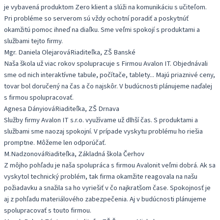
je vybavená produktom Zero klient a slúži na komunikáciu s učiteľom.
Pri probléme so serverom sú vždy ochotní poradiť a poskytnúť
okamžitú pomoc ihneď na diaľku. Sme veľmi spokojí s produktami a
službami tejto firmy.
Mgr. Daniela Olejarová
Riaditeľka, ZŠ Banské
Naša škola už viac rokov spolupracuje s Firmou Avalon IT. Objednávali
sme od nich interaktívne tabule, počítače, tablety... Majú priaznivé ceny,
tovar bol doručený na čas a čo najskôr. V budúcnosti plánujeme naďalej
s firmou spolupracovať.
Agnesa Dányiová
Riaditeľka, ZŠ Drnava
Služby firmy Avalon IT s.r.o. využívame už dlhší čas. S produktami a
službami sme naozaj spokojní. V prípade vyskytu problému ho riešia
promptne. Môžeme len odporúčať.
M.Nadzonová
Riaditeľka, Základná škola Čerhov
Z môjho pohľadu je naša spolupráca s firmou Avalonit veľmi dobrá. Ak sa
vyskytol technický problém, tak firma okamžite reagovala na našu
požiadavku a snažila sa ho vyriešiť v čo najkratšom čase. Spokojnosť je
aj z pohľadu materiálového zabezpečenia. Aj v budúcnosti plánujeme
spolupracovať s touto firmou.