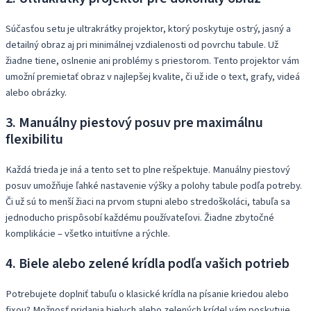
Súčasťou setu je ultrakrátky projektor, ktorý poskytuje ostrý, jasný a
detailný obraz aj pri minimálnej vzdialenosti od povrchu tabule. Už
žiadne tiene, oslnenie ani problémy s priestorom. Tento projektor vám
umožní premietať obraz v najlepšej kvalite, či už ide o text, grafy, videá
alebo obrázky.
3. Manuálny piestový posuv pre maximálnu
flexibilitu
Každá trieda je iná a tento set to plne rešpektuje. Manuálny piestový
posuv umožňuje ľahké nastavenie výšky a polohy tabule podľa potreby.
Či už sú to menší žiaci na prvom stupni alebo stredoškoláci, tabuľa sa
jednoducho prispôsobí každému používateľovi. Žiadne zbytočné
komplikácie – všetko intuitívne a rýchle.
4. Biele alebo zelené krídla podľa vašich potrieb
Potrebujete doplniť tabuľu o klasické krídla na písanie kriedou alebo
fixou? Možnosť pridania bielych alebo zelených krídel vám poskytuje