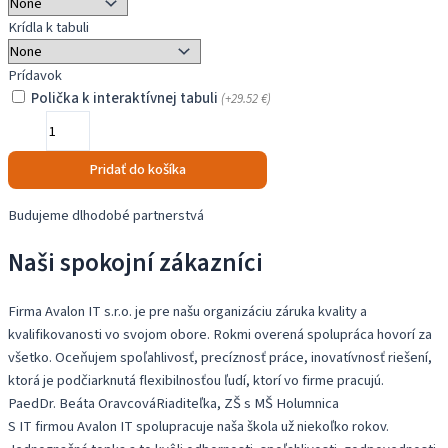
2,815.47 €
Krídla k tabuli
Prídavok
Polička k interaktívnej tabuli
(+
29.52
€
)
množstvo
Sada
Interaktívnej
Pridať do košíka
tabule
a
Budujeme dlhodobé partnerstvá
ultkrátkeho
Naši spokojní zákazníci
projektora
na
manuálnom
Firma Avalon IT s.r.o. je pre našu organizáciu záruka kvality a
piestovom
kvalifikovanosti vo svojom obore. Rokmi overená spolupráca hovorí za
posuve
všetko. Oceňujem spoľahlivosť, precíznosť práce, inovatívnosť riešení,
ktorá je podčiarknutá flexibilnosťou ľudí, ktorí vo firme pracujú.
PaedDr. Beáta Oravcová
Riaditeľka, ZŠ s MŠ Holumnica
S IT firmou Avalon IT spolupracuje naša škola už niekoľko rokov.