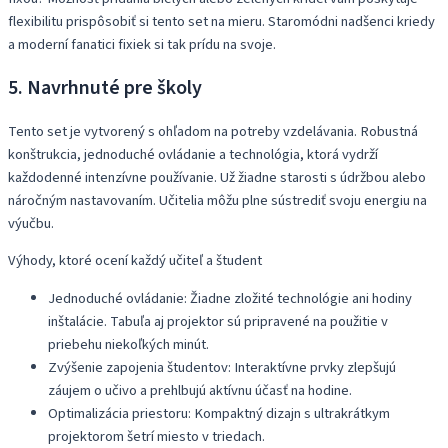
flexibilitu prispôsobiť si tento set na mieru. Staromódni nadšenci kriedy
a moderní fanatici fixiek si tak prídu na svoje.
5. Navrhnuté pre školy
Tento set je vytvorený s ohľadom na potreby vzdelávania. Robustná
konštrukcia, jednoduché ovládanie a technológia, ktorá vydrží
každodenné intenzívne používanie. Už žiadne starosti s údržbou alebo
náročným nastavovaním. Učitelia môžu plne sústrediť svoju energiu na
výučbu.
Výhody, ktoré ocení každý učiteľ a študent
Jednoduché ovládanie: Žiadne zložité technológie ani hodiny
inštalácie. Tabuľa aj projektor sú pripravené na použitie v
priebehu niekoľkých minút.
Zvýšenie zapojenia študentov: Interaktívne prvky zlepšujú
záujem o učivo a prehlbujú aktívnu účasť na hodine.
Optimalizácia priestoru: Kompaktný dizajn s ultrakrátkym
projektorom šetrí miesto v triedach.