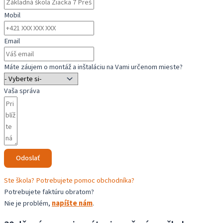
piestovom
Mobil
posuve
Email
Máte záujem o montáž a inštaláciu na Vami určenom mieste?
Vaša správa
Odoslať
Ste škola? Potrebujete pomoc obchodníka?
Potrebujete faktúru obratom?
Nie je problém,
napíšte nám
.