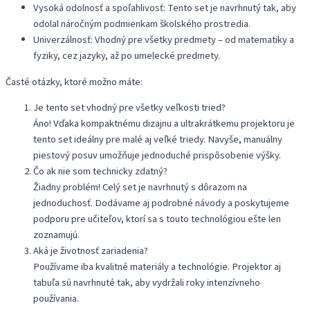
Vysoká odolnosť a spoľahlivosť: Tento set je navrhnutý tak, aby
odolal náročným podmienkam školského prostredia.
Univerzálnosť: Vhodný pre všetky predmety – od matematiky a
fyziky, cez jazyky, až po umelecké predmety.
Časté otázky, ktoré možno máte:
Je tento set vhodný pre všetky veľkosti tried?
Áno! Vďaka kompaktnému dizajnu a ultrakrátkemu projektoru je
tento set ideálny pre malé aj veľké triedy. Navyše, manuálny
piestový posuv umožňuje jednoduché prispôsobenie výšky.
Čo ak nie som technicky zdatný?
Žiadny problém! Celý set je navrhnutý s dôrazom na
jednoduchosť. Dodávame aj podrobné návody a poskytujeme
podporu pre učiteľov, ktorí sa s touto technológiou ešte len
zoznamujú.
Aká je životnosť zariadenia?
Používame iba kvalitné materiály a technológie. Projektor aj
tabuľa sú navrhnuté tak, aby vydržali roky intenzívneho
používania.