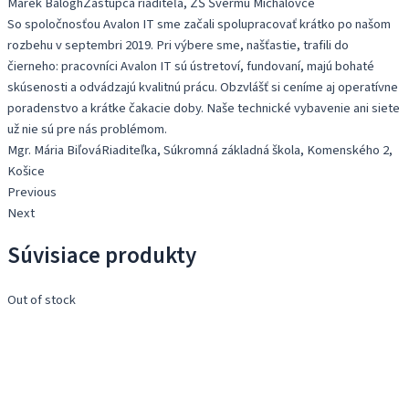
Marek Balogh
Zástupca riaditeľa, ZŠ Švermu Michalovce
So spoločnosťou Avalon IT sme začali spolupracovať krátko po našom
rozbehu v septembri 2019. Pri výbere sme, našťastie, trafili do
čierneho: pracovníci Avalon IT sú ústretoví, fundovaní, majú bohaté
skúsenosti a odvádzajú kvalitnú prácu. Obzvlášť si ceníme aj operatívne
poradenstvo a krátke čakacie doby. Naše technické vybavenie ani siete
už nie sú pre nás problémom.
Mgr. Mária Biľová
Riaditeľka, Súkromná základná škola, Komenského 2,
Košice
Previous
Next
Súvisiace produkty
Out of stock