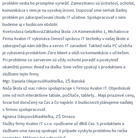
problém vedia ho promptne vyriešiť. Zamestnanci sú ústretoví, ochotní,
komunikácia s nimi je na vysokej úrovni. Doposiaľ sme nemali žiadny
problém pri zabezpečovaní chodu IT učebne. Spolupracovať s nimi
budeme aj v budúcom období.
Kvetoslava Gelatková
Základná škola J.A.Komenského 1, Michalovce
Firma Avalon IT vykonáva činnosť správcu IT techniky v našej škole a
zabezpečujú nám údržbu a servis IT zariadení. Taktiež naša PC učebňa
je vybavená produktom Zero klient a slúži na komunikáciu s učiteľom.
Pri probléme so serverom sú vždy ochotní poradiť a poskytnúť
okamžitú pomoc ihneď na diaľku. Sme veľmi spokojí s produktami a
službami tejto firmy.
Mgr. Daniela Olejarová
Riaditeľka, ZŠ Banské
Naša škola už viac rokov spolupracuje s Firmou Avalon IT. Objednávali
sme od nich interaktívne tabule, počítače, tablety... Majú priaznivé ceny,
tovar bol doručený na čas a čo najskôr. V budúcnosti plánujeme naďalej
s firmou spolupracovať.
Agnesa Dányiová
Riaditeľka, ZŠ Drnava
Služby firmy Avalon IT s.r.o. využívame už dlhší čas. S produktami a
službami sme naozaj spokojní. V prípade vyskytu problému ho riešia
promptne. Môžeme len odporúčať.