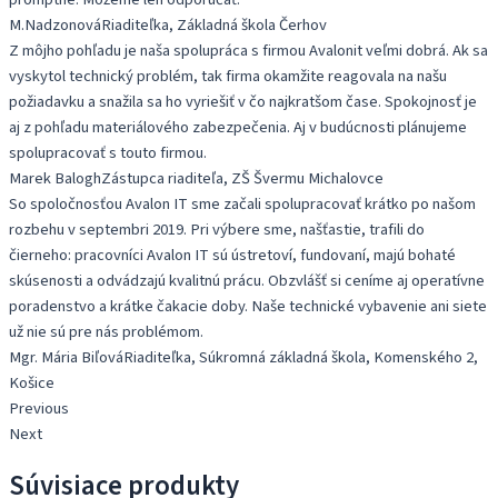
M.Nadzonová
Riaditeľka, Základná škola Čerhov
Z môjho pohľadu je naša spolupráca s firmou Avalonit veľmi dobrá. Ak sa
vyskytol technický problém, tak firma okamžite reagovala na našu
požiadavku a snažila sa ho vyriešiť v čo najkratšom čase. Spokojnosť je
aj z pohľadu materiálového zabezpečenia. Aj v budúcnosti plánujeme
spolupracovať s touto firmou.
Marek Balogh
Zástupca riaditeľa, ZŠ Švermu Michalovce
So spoločnosťou Avalon IT sme začali spolupracovať krátko po našom
rozbehu v septembri 2019. Pri výbere sme, našťastie, trafili do
čierneho: pracovníci Avalon IT sú ústretoví, fundovaní, majú bohaté
skúsenosti a odvádzajú kvalitnú prácu. Obzvlášť si ceníme aj operatívne
poradenstvo a krátke čakacie doby. Naše technické vybavenie ani siete
už nie sú pre nás problémom.
Mgr. Mária Biľová
Riaditeľka, Súkromná základná škola, Komenského 2,
Košice
Previous
Next
Súvisiace produkty