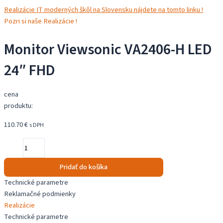
Realizácie IT moderných škôl na Slovensku nájdete na tomto linku !
Pozri si naše Realizácie !
Monitor Viewsonic VA2406-H LED
24″ FHD
cena
produktu:
110.70
€
s DPH
množstvo
Monitor
Viewsonic
Pridať do košíka
VA2406-
Technické parametre
H
Reklamačné podmienky
LED
Realizácie
24"
Technické parametre