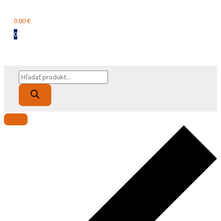
Menu
0.00
€
0
Products
search