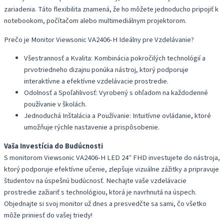
zariadenia. Táto flexibilita znamená, že ho môžete jednoducho pripojiť k
notebookom, počítačom alebo multimediálnym projektorom.
Prečo je Monitor Viewsonic VA2406-H Ideálny pre Vzdelávanie?
Všestrannosť a Kvalita: Kombinácia pokročilých technológií a
prvotriedneho dizajnu ponúka nástroj, ktorý podporuje
interaktívne a efektívne vzdelávacie prostredie.
Odolnosť a Spoľahlivosť: Vyrobený s ohľadom na každodenné
používanie v školách.
Jednoduchá Inštalácia a Používanie: Intuitívne ovládanie, ktoré
umožňuje rýchle nastavenie a prispôsobenie.
Vaša Investícia do Budúcnosti
S monitorom Viewsonic VA2406-H LED 24″ FHD investujete do nástroja,
ktorý podporuje efektívne učenie, zlepšuje vizuálne zážitky a pripravuje
študentov na úspešnú budúcnosť. Nechajte vaše vzdelávacie
prostredie zažiariť s technológiou, ktorá je navrhnutá na úspech.
Objednajte si svoj monitor už dnes a presvedčte sa sami, čo všetko
môže priniesť do vašej triedy!