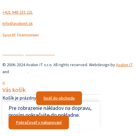
+421 948 233 221
info@avalonit.sk
Spustiť Teamviewer
Avalon IT s.r.o.
Chrastné 36,
044 44 Chrastné
© 2006-2024 Avalon IT s.r.o. All rights reserved. Webdesign by
Avalon IT
and
Šupaweb
.
0
Vás košík
Košík je prázdny
Späť do obchodu
Pre zobrazenie nákladov na dopravu,
prosím pokračujte do pokladne.
Pokračovať v nakupovaní