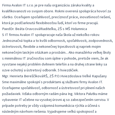
Firma Avalon IT s.r.o. je pre našu organizáciu záruka kvality a
kvalifikovanosti vo svojom obore. Rokmi overená spolupráca hovorí za
všetko. Oceňujem spoľahlivosť, precíznosť práce, inovatívnosť riešení,
ktorá je podčiarknutá flexibilnosťou ľudí, ktorí vo firme pracujú.
PaedDr. Beáta Oravcová
Riaditeľka, ZŠ s MŠ Holumnica
S IT firmou Avalon IT spolupracuje naša škola už niekoľko rokov.
Jednoznačná topka a to kvôli odbornosti, spoľahlivosti, zodpovednosti,
ústretovosti, flexibile a nekonečnej trpezlivosti aj napriek mojim
nekonečným laickým otázkam a prosbám... Ako manažérka veľkej školy
s minimálnou IT zručnosťou som úplne v pohode, pretože viem, že ak
vyvstane nejaký problém dvihnem telefón a na druhej strane linky sa
ozve ochotný a ústretový odborník. 5 hviezdičiek.
Mgr. Henrieta Bereščíková
RŠ, ZŠ P.O.Hviezdoslava Veľké Kapušany
Sme maximálne spokojní s produktami aj službami firmy Avalon IT.
Oceňujeme spoľahlivosť, odbornosť a ústretovosť pri plnení našich
požiadaviek. Vďaka odborným radám pána Ing. Viktora Palutku máme
vybavenie IT učebne na vysokej úrovni aj so zabezpečením servisu. V
prípade potreby je vždy vzájomná komunikácia rýchla a účinná s
následným návrhom riešenia. Vyjadrujeme veľkú spokojnosť a