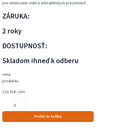
pre sledovanie videí a interaktívnych prezentácií.
ZÁRUKA:
2 roky
DOSTUPNOSŤ:
Skladom ihneď k odberu
cena
produktu:
110.70
€
s DPH
množstvo
Monitor
Viewsonic
Pridať do košíka
VA2406-