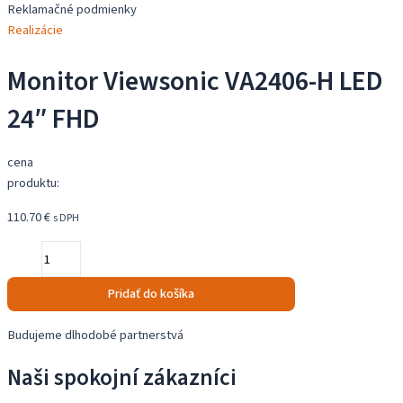
FHD
Reklamačné podmienky
Realizácie
Monitor Viewsonic VA2406-H LED
24″ FHD
cena
produktu:
110.70
€
s DPH
množstvo
Monitor
Viewsonic
Pridať do košíka
VA2406-
H
Budujeme dlhodobé partnerstvá
LED
Naši spokojní zákazníci
24"
FHD