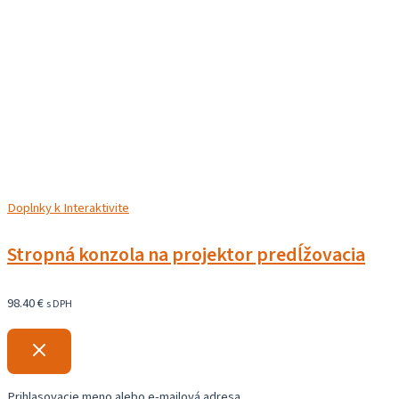
Doplnky k Interaktivite
Stropná konzola na projektor predĺžovacia
98.40
€
s DPH
Prihlasovacie meno alebo e-mailová adresa