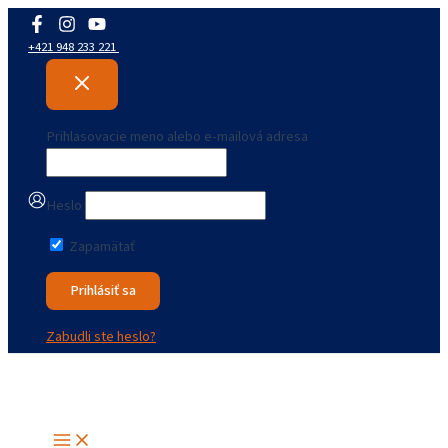
Preskočiť
na
+421 948 233 221
obsah
Prihlasovacie meno alebo e-mailová adresa
Heslo
Zapamätať
Zabudli ste heslo?
Main