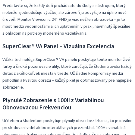
Predstavte si, že každý deň prichádzate do školy s nástrojom, ktorý
nielenže zjednodušuje výučbu, ale zároveň ju povyšuje na úplne novú
úroveň. Monitor Viewsonic 24″ FHD je viac než len obrazovka – je to
most medzi vedomosťami a ich uplatnením v praxi, navrhnutý špeciálne
s ohľadom na potreby moderného vzdelávania.
SuperClear® VA Panel – Vizuálna Excelencia
Vďaka technológii SuperClear® VA panelu poskytuje tento monitor živé
farby a široké pozorovacie uhly, ktoré zaručujú, že študenti uvidia každý
detail z akéhokoľvek miesta v triede. Už žiadne kompromisy medzi
pohodlím a kvalitou obrazu – každý pixel je optimalizovaný pre najlepšie
zobrazenie.
Plynulé Zobrazenie s 100Hz Variabilnou
Obnovovacou Frekvenciou
Učiteľom a študentom poskytuje plynulý obraz bez trhania, čo je ideálne
pri sledovaní videí alebo interaktívnych prezentácií. 100Hz variabilná
obnovovacia frekvencia zabezpečuje, že všetko, čo sa zobrazuje, je