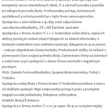
kompletný servis interaktívnych tabúľ, IT a zároveň poradia a pomôžu
pri nákupoch pre našu školu. Profesionálny prístup, ústretovosť,
spoľahlivosť a ochota pomôcť je v tejto firme samozrejmosťou.
Spoluprácu s nimi môžeme a aj vždy vrelo odporúčame.
Jana Muchová
Riaditeľka, ZŠ s MŠ Šarišské Jastrabie
Spoluprácu s firmou Avalon IT s. r. o. hodnotíme veľmi dobre, najmä ich
aktívny postoj pri riešení situácií týkajúcich sa oblasti informatiky. S
dodaným materiálom sme nadmieru spokojní, ďakujeme im aj za pomoc
– radu pri objednávaní rôznej techniky. Poskytované služby sú riešené v
primeranom čase a najmä potrebe školy. Zamestnanci firmy sú ústretoví
a zatiaľ sme sa pri spolupráci s danou firmou nestretli s negatívnym
postojom.
PhDr. Daniela Fecková
Riaditeľka, Spojená škola internátna, Poľná 1
Trebišov
Spoluprácu našej školy s firmou Avalon IT hodnotíme pozitívne a sme s
ich službami spokojní. Majú zodpovedný prístup k práci a promptne
reagujú na naše požiadavky. Ďakujeme veľmi pekne.
Kolektív školy
ZŠ Boliarov
Spolupráca s firmou Avalon IT s.r.o. je super. Ak aj sa vyskytne nejaký