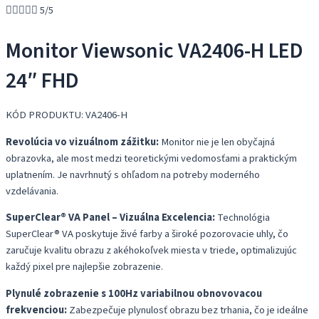





5/5
Monitor Viewsonic VA2406-H LED
24″ FHD
KÓD PRODUKTU: VA2406-H
Revolúcia vo vizuálnom zážitku:
Monitor nie je len obyčajná
obrazovka, ale most medzi teoretickými vedomosťami a praktickým
uplatnením. Je navrhnutý s ohľadom na potreby moderného
vzdelávania.
SuperClear® VA Panel – Vizuálna Excelencia:
Technológia
SuperClear® VA poskytuje živé farby a široké pozorovacie uhly, čo
zaručuje kvalitu obrazu z akéhokoľvek miesta v triede, optimalizujúc
každý pixel pre najlepšie zobrazenie.
Plynulé zobrazenie s 100Hz variabilnou obnovovacou
frekvenciou:
Zabezpečuje plynulosť obrazu bez trhania, čo je ideálne