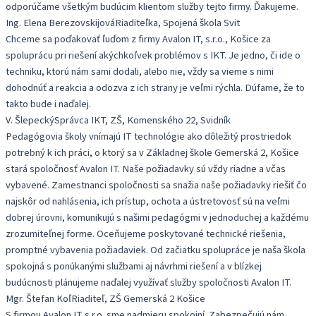
odporúčame všetkým budúcim klientom služby tejto firmy. Ďakujeme.
Ing. Elena Berezovskijová
Riaditeľka, Spojená škola Svit
Chceme sa poďakovať ľuďom z firmy Avalon IT, s.r.o., Košice za
spoluprácu pri riešení akýchkoľvek problémov s IKT. Je jedno, či ide o
techniku, ktorú nám sami dodali, alebo nie, vždy sa vieme s nimi
dohodnúť a reakcia a odozva z ich strany je veľmi rýchla. Dúfame, že to
takto bude i naďalej.
V. Šlepecký
Správca IKT, ZŠ, Komenského 22, Svidník
Pedagógovia školy vnímajú IT technológie ako dôležitý prostriedok
potrebný k ich práci, o ktorý sa v Základnej škole Gemerská 2, Košice
stará spoločnosť Avalon IT. Naše požiadavky sú vždy riadne a včas
vybavené. Zamestnanci spoločnosti sa snažia naše požiadavky riešiť čo
najskôr od nahlásenia, ich prístup, ochota a ústretovosť sú na veľmi
dobrej úrovni, komunikujú s našimi pedagógmi v jednoduchej a každému
zrozumiteľnej forme. Oceňujeme poskytované technické riešenia,
promptné vybavenia požiadaviek. Od začiatku spolupráce je naša škola
spokojná s ponúkanými službami aj návrhmi riešení a v blízkej
budúcnosti plánujeme naďalej využívať služby spoločnosti Avalon IT.
Mgr. Štefan Koľ
Riaditeľ, ZŠ Gemerská 2 Košice
S firmou Avalon IT s.r.o. sme nadmieru spokojní. Zabezpečujú nám