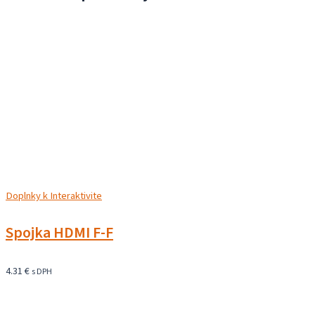
Doplnky k Interaktivite
Spojka HDMI F-F
4.31
€
s DPH