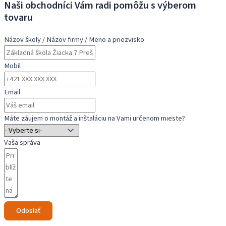
H
Naši obchodníci Vám radi pomôžu s výberom
LED
tovaru
24"
FHD
Názov školy / Názov firmy / Meno a priezvisko
Mobil
Email
Máte záujem o montáž a inštaláciu na Vami určenom mieste?
Vaša správa
Odoslať