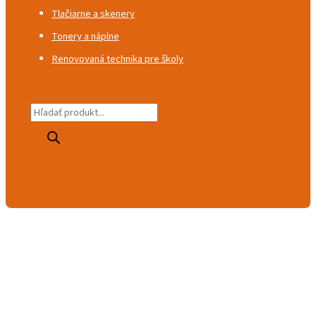
Tlačiarne a skenery
Tonery a náplne
Renovovaná technika pre školy
P
r
o
d
u
c
t
s
s
e