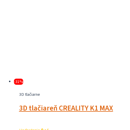
bola:
je:
2,570.70 €.
1,757.67 €.
-31%
3D tlačiarne
3D tlačiareň CREALITY K1 MAX