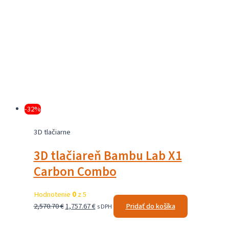
-32%
3D tlačiarne
3D tlačiareň Bambu Lab X1
Carbon Combo
Hodnotenie
0
z 5
Pôvodná
Aktuálna
2,570.70
€
1,757.67
€
Pridať do košíka
s DPH
cena
cena