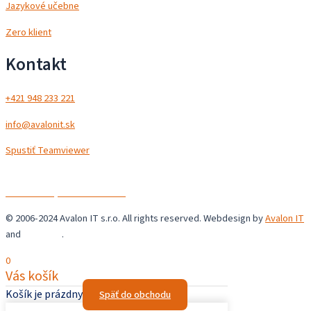
Jazykové učebne
Zero klient
Kontakt
+421 948 233 221
info@avalonit.sk
Spustiť Teamviewer
Avalon IT s.r.o.
Chrastné 36,
044 44 Chrastné
© 2006-2024 Avalon IT s.r.o. All rights reserved. Webdesign by
Avalon IT
and
Šupaweb
.
0
Vás košík
Košík je prázdny
Späť do obchodu