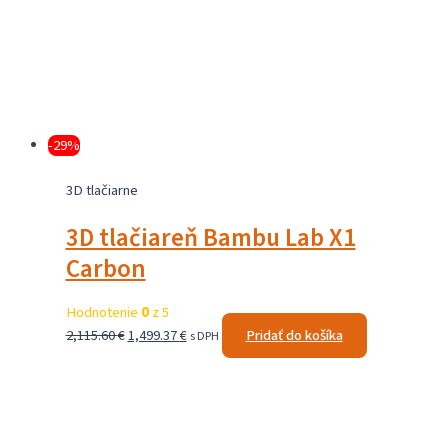
-29%
3D tlačiarne
3D tlačiareň Bambu Lab X1
Carbon
Hodnotenie
0
z 5
Pôvodná
Aktuálna
2,115.60
€
1,499.37
€
Pridať do košíka
s DPH
cena
cena
bola:
je:
2,115.60 €.
1,499.37 €.