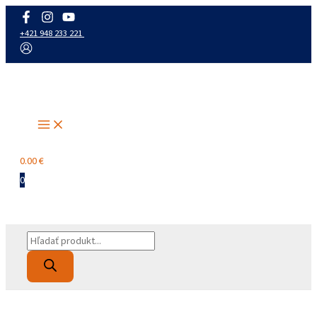
Preskočiť
na
+421 948 233 221
obsah
Main
Menu
0.00
€
0
Products
search