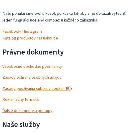
a
r
Našu ponuku sme tvorili kúsok po kúsku tak aby sme dokázali vytvoriť
c
jeden fungujúci ucelený komplex u každého zákazníka.
h
Facebook-f
Instagram
Katalóg produktov nastiahnutie
Právne dokumenty
Všeobecné obchodné podmienky
Zásady ochrany osobných údajov
Zásady používania súborov cookie (EÚ)
Reklamačný formulár
Ďalšie dokumenty a postupy
Naše služby