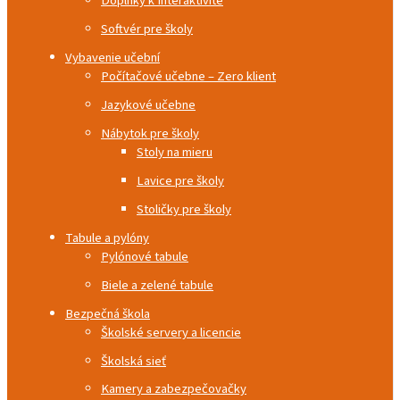
Doplnky k Interaktivite
Softvér pre školy
Vybavenie učební
Počítačové učebne – Zero klient
Jazykové učebne
Nábytok pre školy
Stoly na mieru
Lavice pre školy
Stoličky pre školy
Tabule a pylóny
Pylónové tabule
Biele a zelené tabule
Bezpečná škola
Školské servery a licencie
Školská sieť
Kamery a zabezpečovačky